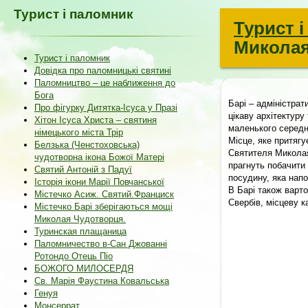
Турист і паломник
Турист 
Миколая
Турист і паломник
Довідка про паломницькі святині
Паломництво – це наближення до
Бога
Барі – адміністрат
Про фігурку Дитятка-Ісуса у Празі
цікаву архітектуру
Хітон Ісуса Христа – святиня
маленького середн
німецького міста Трір
Місце, яке притягу
Белзька (Ченстоховська)
Святителя Миколая
чудотворна ікона Божої Матері
прагнуть побачити
Святий Антоній з Падуї
посудину, яка нап
Історія ікони Марії Повчанської
В Барі також варто
Містечко Асиж. Святий.Франциск
Свербів, місцеву к
Містечко Барі зберігаються мощі
Миколая Чудотворця.
Туринская плащаница
Паломничество в-Сан Джованні
Ротондо Отець Піо
БОЖОГО МИЛОСЕРДЯ
Св. Марія Фаустина Ковальська
Генуя
Монсеррат