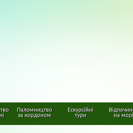
тво
Паломництво
Ескурсійні
Відпочин
ні
за кордоном
тури
на мор