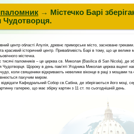
і паломник
→ Містечко Барі зберіг
 Чудотворця.
ивний центр області Апулія, древнє приморське місто, засноване греками.
 та красивий історичний центр. Привабливість Барі в тому, що це велике
ьовічного містечка.
є тисячі паломників – це церква св. Миколая (Basilica di San Nicola), де 
 Чудотворця. Щороку в день пам’яті Угодника Миколая церква вщент на
 чудо, коли священики відкривають невелике віконце в раці з мощами та
овнюється пахучим миром.
 відвідати Кафедральний Собор св.Сабіна, де зберігаються його моці, с
артинну галерею, що має збірку картин з 11 ст. по сьогоднішній день.