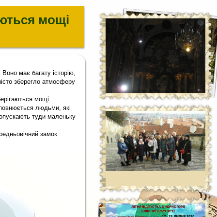
аються мощі
 Воно має багату історію,
 місто зберегло атмосферу
зберігаються мощі
повнюється людьми, які
 опускають туди маленьку
ередньовічний замок