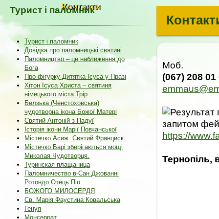
Контакти
Турист і паломник
Контакт
Турист і паломник
Довідка про паломницькі святині
Паломництво – це наближення до
Моб.
Бога
(067) 208 01
Про фігурку Дитятка-Ісуса у Празі
Хітон Ісуса Христа – святиня
emmaus@ema
німецького міста Трір
Белзька (Ченстоховська)
чудотворна ікона Божої Матері
Святий Антоній з Падуї
Історія ікони Марії Повчанської
https://www.
Містечко Асиж. Святий.Франциск
Містечко Барі зберігаються мощі
Миколая Чудотворця.
Тернопіль, 
Туринская плащаница
Паломничество в-Сан Джованні
Ротондо Отець Піо
БОЖОГО МИЛОСЕРДЯ
Св. Марія Фаустина Ковальська
Генуя
Монсеррат