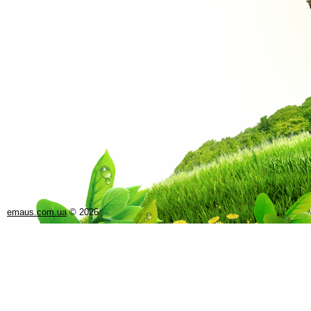
emaus.com.ua
©
2026