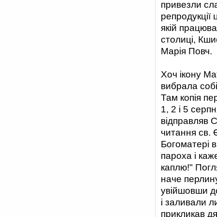
привезли сл
репродукції 
якій працюва
столиці, Кши
Марія Повч.
Хоч ікону Ма
вибрала собі
Там копія пе
1, 2 і 5 сер
відправляв 
читання св. 
Богоматері в
пароха і каж
каплю!" Погл
наче перлину
увійшовши до
і заливали л
прикликав дя