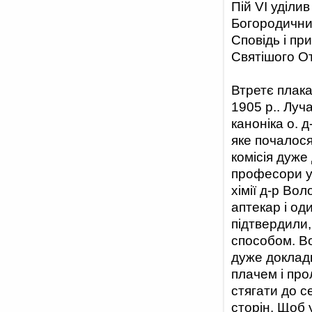
Пій VI уділив
Богородичних 
Сповідь і пр
Святішого О
Втретє плака
1905 р.. Луч
каноніка о. 
яке почалося
комісія дуже
професори у
хімії д-р Во
аптекар і од
підтвердили
способом. Во
дуже докладн
плачем і про
стягати до с
сторін. Щоб 