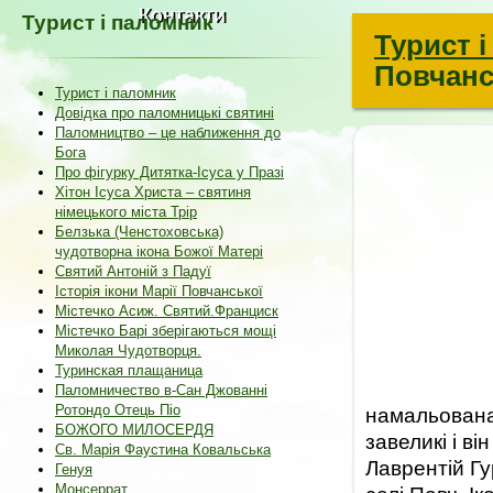
Контакти
Турист і паломник
Турист 
Повчанс
Турист і паломник
Довідка про паломницькі святині
Паломництво – це наближення до
Бога
Про фігурку Дитятка-Ісуса у Празі
Хітон Ісуса Христа – святиня
німецького міста Трір
Белзька (Ченстоховська)
чудотворна ікона Божої Матері
Святий Антоній з Падуї
Історія ікони Марії Повчанської
Містечко Асиж. Святий.Франциск
Містечко Барі зберігаються мощі
Миколая Чудотворця.
Туринская плащаница
Паломничество в-Сан Джованні
Ротондо Отець Піо
намальована
БОЖОГО МИЛОСЕРДЯ
завеликі і ві
Св. Марія Фаустина Ковальська
Лаврентій Гу
Генуя
Монсеррат