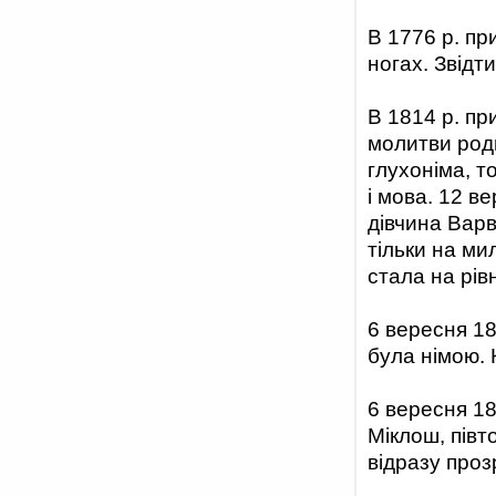
В 1776 р. пр
ногах. Звідт
В 1814 р. пр
молитви роди
глухоніма, т
і мова. 12 в
дівчина Варв
тільки на ми
стала на рівн
6 вересня 18
була німою. 
6 вересня 18
Міклош, півт
відразу прозр