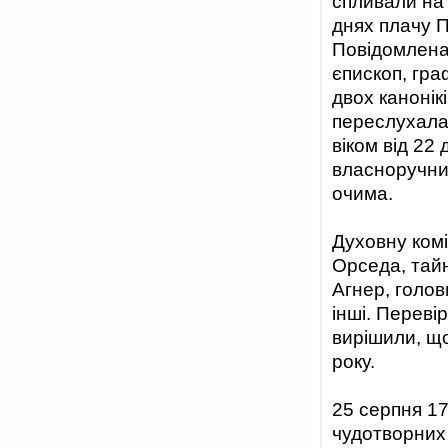
спливали на 
днях плачу П
Повідомлена
єпископ, гра
двох канонік
переслухала 
віком від 22 
власноручни
очима.
Духовну комі
Орседа, тайн
Агнер, голов
інші. Переві
вирішили, що
року.
25 серпня 17
чудотворних 