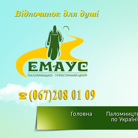
Головна
Паломницт
по Україні