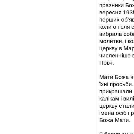
празники Бож
вересня 1935
перших об'яв
коли опісля 
вибрала собі
молитви, і ко
церкву в Мар
численніше в
Повч.
Мати Божа в
їхні просьби
прикрашали с
калікам і ви
церкву стал
імена осіб і 
Божа Мати.