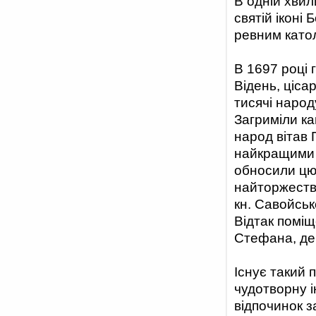
В одній хвил
святій іконі 
ревним като
В 1697 році 
Відень, цісар
тисячі народ
Загриміли ка
народ вітав 
найкращими п
обносили цю 
найторжеств
кн. Савойськ
Відтак поміщ
Стефана, де 
Існує такий 
чудотворну і
відпочинок з