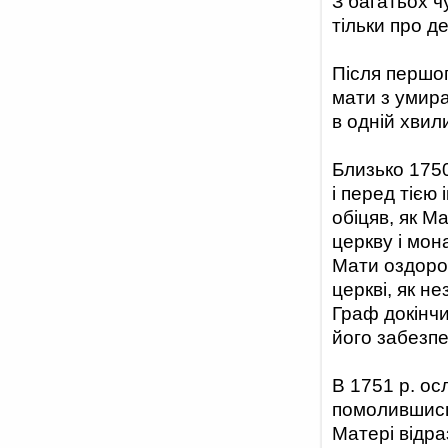
З багатьох 
тільки про де
Після першог
мати з умира
в одній хвил
Близько 1750
і перед тією
обіцяв, як М
церкву і мон
Мати оздоров
церкві, як н
Граф докінчи
його забезпе
В 1751 р. ос
помолившись
Матері відра