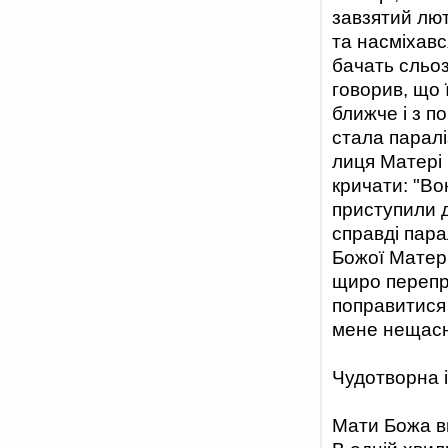
завзятий лют
та насміхавс
бачать сльози
говорив, що
ближче і з по
стала паралі
лиця Матері 
кричати: "Во
приступили д
справді пара
Божої Матері
щиро перепр
поправитися 
мене нещасн
Чудотворна 
Мати Божа в