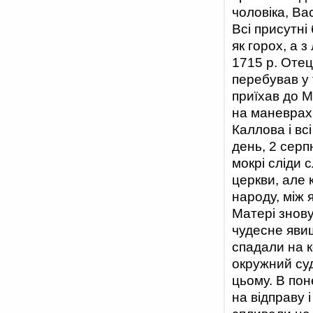
чоловіка, Ва
Всі присутні 
як горох, а з
1715 р. Отец
перебував у 
приїхав до М
на маневрах
Каллова і вс
день, 2 серп
мокрі сліди 
церкви, але 
народу, між 
Матері знову
чудесне явищ
спадали на к
окружний суд
цьому. В пон
на відправу 