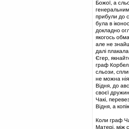
Божої, а сль
генеральним
прибули до с
була в іконо
докладно огля
якогось обма
але не знайш
далі плакала
Єгер, якнайт
граф Корбелл
сльози, спли
не можна нія
Відня, до ав
своєї дружин
Чакі, переве
Відня, а копі
Коли граф Ча
Матері, між 