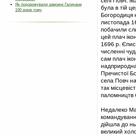
селі Повч. І
Як подорожували заможні Галичани
була в тій ц
100 років тому
Богородиця н
листопада 16
побачили сль
цей плач іко
1696 р. Єпис
численні чуд
сам плач іко
надприродна 
Пречистої Бо
села Повч на
так місцевіс
паломництв 
Недалеко Мар
командування
дійшла до нь
великий холо