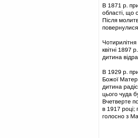
В 1871 р. пр
області, що 
Після молитв
повернулися 
Чотирилітня 
квітні 1897 р
дитина відра
В 1929 р. пр
Божої Матері
дитина радіс
цього чуда б
Вчетверте по
в 1917 році;
голосно з Ма