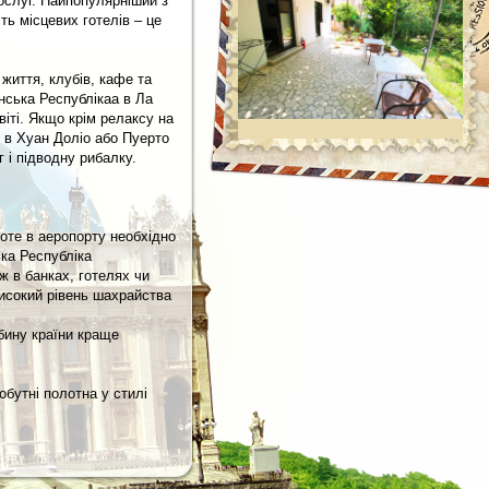
послуг. Найпопулярніший з
ть місцевих готелів – це
 життя, клубів, кафе та
анська Республікаа в Ла
іті. Якщо крім релаксу на
 в Хуан Доліо або Пуерто
 і підводну рибалку.
роте в аеропорту необхідно
ька Республіка
ж в банках, готелях чи
високий рівень шахрайства
ибину країни краще
мобутні полотна у стилі