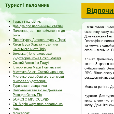
Турист і паломник
Відпочи
Турист і паломник
Довідка про паломницькі святині
Елітні готелі і бі
Паломництво – це наближення до
екзотичну казку на
Бога
Домініканська Рес
Про фігурку Дитятка-Ісуса у Празі
Географічне положе
Хітон Ісуса Христа – святиня
та межує з однойм
німецького міста Трір
океан – північне. 
Белзька (Ченстоховська)
чудотворна ікона Божої Матері
Клімат. Домінікану
Святий Антоній з Падуї
тепло. З травня по
Історія ікони Марії Повчанської
субтропічний. Вліт
Містечко Асиж. Святий.Франциск
25°С. Літню спеку 
Містечко Барі зберігаються мощі
року.Домініканська
Миколая Чудотворця.
Туринская плащаница
Мова та релігія. 
Паломничество в-Сан Джованні
Ротондо Отець Піо
Курорти. Для турис
БОЖОГО МИЛОСЕРДЯ
кришталево чисте 
Св. Марія Фаустина Ковальська
казку. Домінікансь
Генуя
Монсеррат