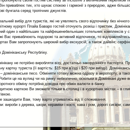
 пропонують своїм гостям систему all inclusive з величезним переліком 
Він приваблює тих, хто шукає спокою і гармонії з природою, адже більшіс
ові бунгала серед тропічних джунглів.
еальний вибір для туристів, які не уявляють свого відпочинку без нічного
літному курорті Плайа Баваро гостей оточують розкіш і престиж, Домінік
ий один з найбільших та найфешенебельніших готельних комплексів у св
жі Вас приваблюють подорожі та активний відпочинок, то відправляйтесь
ртах Вам запропонують широкий вибір екскурсій, а також дайвінг, серфінг
 Домініканську Республіку.
мінікану не потрібно виробляти візу, достатньо закордонного паспорта. П
 картку туриста (її вартість: $15 при в’їзді і $20 при виїзді). Домініканс
– домініканське песо. Обміняти готівку можна одразу в аеропорту, а тако
Робити це на вулиці чи на ринку небезпечно, оскільки в Домінікані дуже 
ротного обміну потрібна довідка про обмін валюти в банку.
дитною карткою Ви зможете тільки в столиці і в курортних містах – в гл
тівкою.
е зашкодити Вам, тому варто утриматись від її споживання.
и: вироби з дерева, шкіри, кераміки і кості; кава і ром, дорогі сигари; са
.