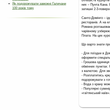
Більшість курортів
Як подорожували заможні Галичани
них – Пунта Кана. 
100 років тому
затишні 2-3-поверх
Санто-Домінго – ід
ресторанів. А на е
Романа розташован
чарівному узбереж
Плата. На цих куро
Що варто знати про
- Для поїздки в До
оформити спеціальну
- Грошова одиниця 
обмінних пунктах. 
з валютою. Для зво
- Розплатитись кре
подорожувати з го
- Вода з крану мож
- Популярні сувенір
«гаїтянський наїв»