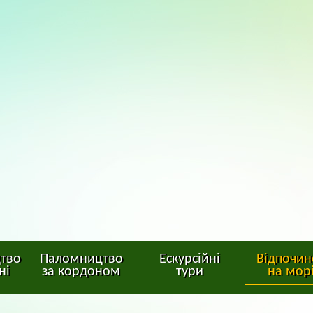
тво
Паломництво
Ескурсійні
Відпочин
ні
за кордоном
тури
на мор