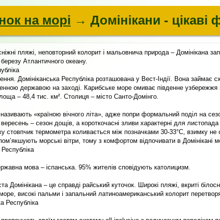
нок на морі
→ Домінікани - цікаві 
лосніжні пляжі, неповторний колорит і мальовнича природа – Домінікана за
 березу Атлантичного океану.
публіка
ння. Домініканська Республіка розташована у Вест-Індії. Вона займає сх
енною державою на заході. Карибське море омиває південне узбережжя 
Площа – 48,4 тис. км². Столиця – місто Санто-Домінго.
 називають «країною вічного літа», адже попри формальний поділ на сез
 вересень – сезон дощів, а короткочасні зливи характерні для листопада 
ку стовпчик термометра коливається між позначками 30-33°С, взимку не 
пом’якшують морські вітри, тому з комфортом відпочивати в Домінікані м
 Республіка
Державна мова – іспанська. 95% жителів сповідують католицизм.
та Домінікана – це справді райський куточок. Широкі пляжі, вкриті білос
море, високі пальми і запальний латиноамериканський колорит перетвор
ка Республіка