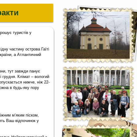
факти
прошує туристів у
ідну частину острова Гаїті
країни, а Атлантичний
они, тут завжди панує
і грудня. Клімат – вологий
опускається нижче, ніж 22-
ожна в будь-яку пору
ніжним м’яким піском,
ять Ваш відпочинок у