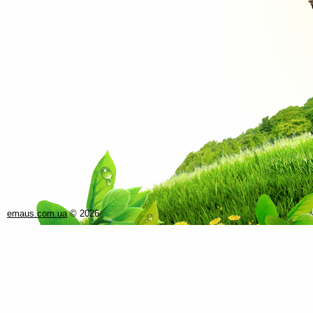
emaus.com.ua
©
2026