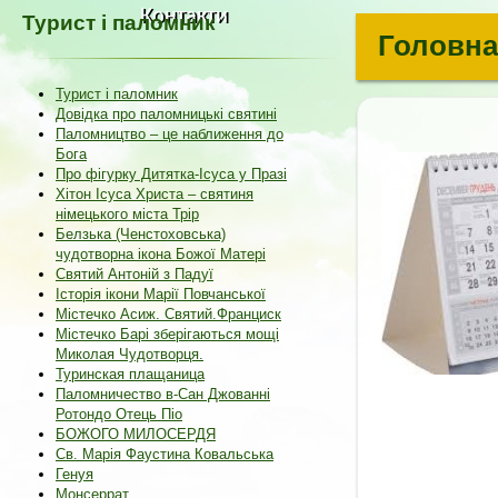
Контакти
Турист і паломник
Головна
Турист і паломник
Довідка про паломницькі святині
Паломництво – це наближення до
Бога
Про фігурку Дитятка-Ісуса у Празі
Хітон Ісуса Христа – святиня
німецького міста Трір
Белзька (Ченстоховська)
чудотворна ікона Божої Матері
Святий Антоній з Падуї
Історія ікони Марії Повчанської
Містечко Асиж. Святий.Франциск
Містечко Барі зберігаються мощі
Миколая Чудотворця.
Туринская плащаница
Паломничество в-Сан Джованні
Ротондо Отець Піо
БОЖОГО МИЛОСЕРДЯ
Св. Марія Фаустина Ковальська
Генуя
Монсеррат