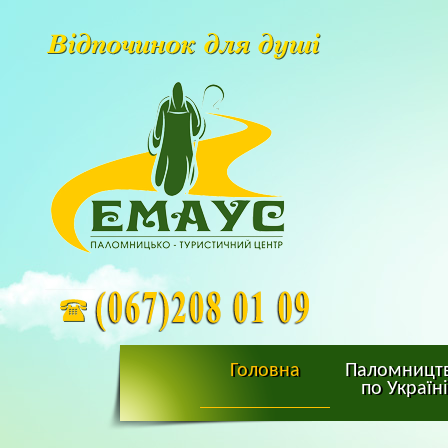
Головна
Паломницт
по Україні