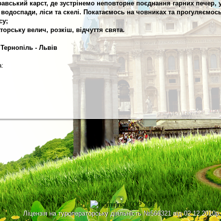
авський карст, де зустрінемо неповторне поєднання гарних печер, 
, водоспади, ліси та скелі. Покатаємось на човниках та прогуляємо
су;
торську велич, розкіш, відчуття свята.
 Тернопіль - Львів
а:
Ліцензія на туроператорську діяльність №566321 від 02.12.2010р.