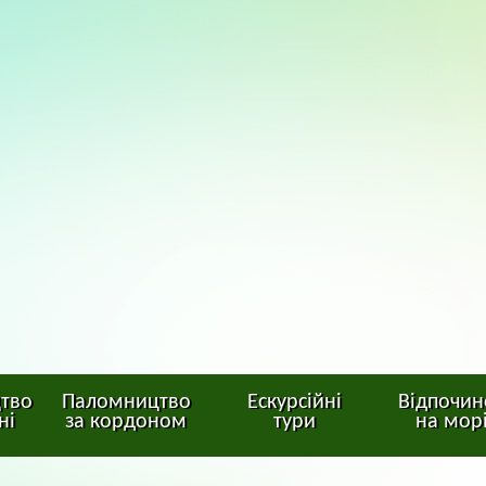
тво
Паломництво
Ескурсійні
Відпочин
ні
за кордоном
тури
на мор