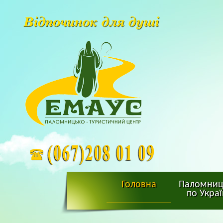
Головна
Паломниц
по Украї