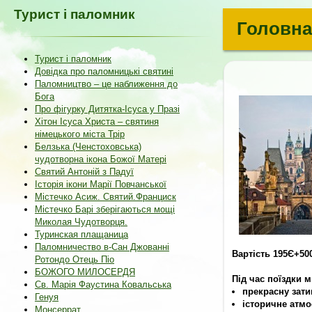
Турист і паломник
Головна
Турист і паломник
Довідка про паломницькі святині
Паломництво – це наближення до
Бога
Про фігурку Дитятка-Ісуса у Празі
Хітон Ісуса Христа – святиня
німецького міста Трір
Белзька (Ченстоховська)
чудотворна ікона Божої Матері
Святий Антоній з Падуї
Історія ікони Марії Повчанської
Містечко Асиж. Святий.Франциск
Містечко Барі зберігаються мощі
Миколая Чудотворця.
Туринская плащаница
Паломничество в-Сан Джованні
Вартість 195Є+50
Ротондо Отець Піо
БОЖОГО МИЛОСЕРДЯ
Під час поїздки м
Св. Марія Фаустина Ковальська
прекрасну зати
Генуя
історичне атм
Монсеррат