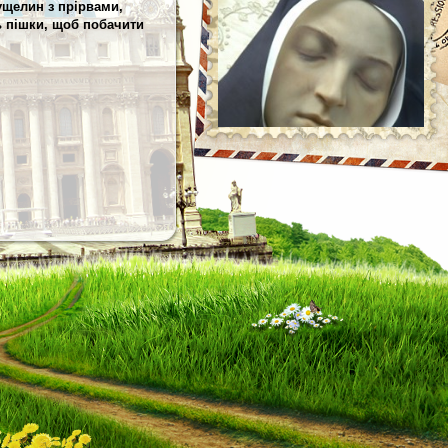
ущелин з прірвами,
сь пішки, щоб побачити