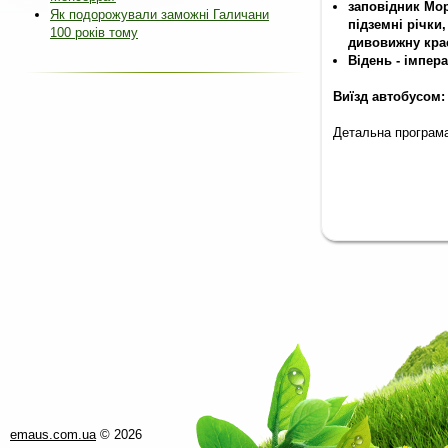
заповідник Мор
Як подорожували заможні Галичани
підземні річки
100 років тому
дивовижну кра
Відень - імпера
Виїзд автобусом:
Детальна програм
emaus.com.ua
©
2026