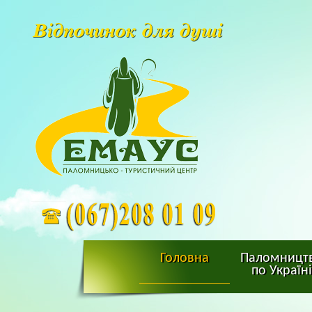
Головна
Паломницт
по Україні