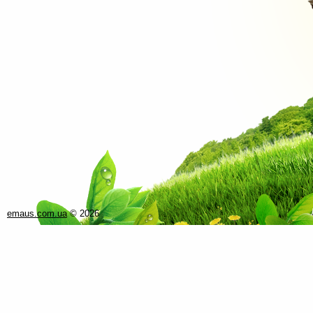
emaus.com.ua
©
2026