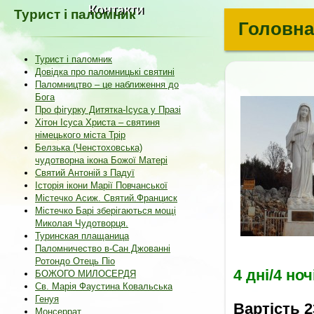
Контакти
Турист і паломник
Головна
Турист і паломник
Довідка про паломницькі святині
Паломництво – це наближення до
Бога
Про фігурку Дитятка-Ісуса у Празі
Хітон Ісуса Христа – святиня
німецького міста Трір
Белзька (Ченстоховська)
чудотворна ікона Божої Матері
Святий Антоній з Падуї
Історія ікони Марії Повчанської
Містечко Асиж. Святий.Франциск
Містечко Барі зберігаються мощі
Миколая Чудотворця.
Туринская плащаница
Паломничество в-Сан Джованні
Ротондо Отець Піо
4 дні/4 но
БОЖОГО МИЛОСЕРДЯ
Св. Марія Фаустина Ковальська
Генуя
Вартість 2
Монсеррат