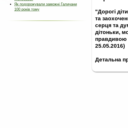
Як подорожували заможні Галичани
100 років тому
"Дорогі діт
та заохочен
серця та ду
дітоньки, м
правдивою д
25.05.2016)
Детальна п