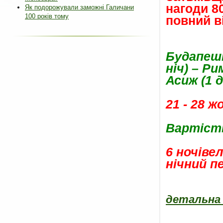
нагоди 80
Як подорожували заможні Галичани
100 років тому
повний в
Будапешт
ніч) – Ри
Асиж (1 д
21 - 28 
Вартість
6 ночіве
нічний пе
детальна