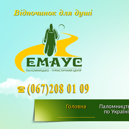
Головна
Паломницт
по Україні