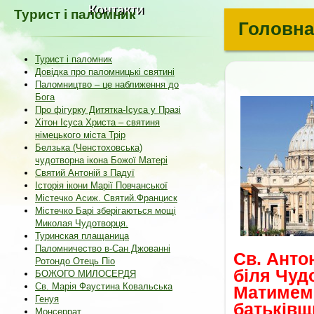
Контакти
Турист і паломник
Головна
Турист і паломник
Довідка про паломницькі святині
Паломництво – це наближення до
Бога
Про фігурку Дитятка-Ісуса у Празі
Хітон Ісуса Христа – святиня
німецького міста Трір
Белзька (Ченстоховська)
чудотворна ікона Божої Матері
Святий Антоній з Падуї
Історія ікони Марії Повчанської
Містечко Асиж. Святий.Франциск
Містечко Барі зберігаються мощі
Миколая Чудотворця.
Туринская плащаница
Паломничество в-Сан Джованні
Св. Анто
Ротондо Отець Піо
біля Чуд
БОЖОГО МИЛОСЕРДЯ
Св. Марія Фаустина Ковальська
Матимемо
Генуя
батьківщ
Монсеррат