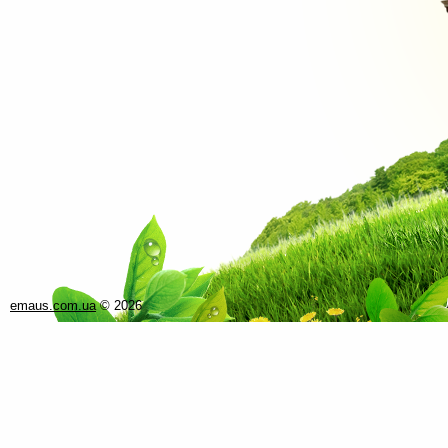
emaus.com.ua
©
2026